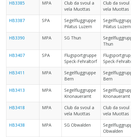
HB3385
MPA
Club da svoul a
Club da svoul a
vela Muottas
vela Muottas
HB3387
SPA
Segelfluggruppe
Segelfluggruppe
Pilatus Luzern
Pilatus Luzern
HB3390
MPA
SG Thun
Segelfluggruppe
Thun
HB3407
SPA
Flugsportgruppe
Flugsportgruppe
Speck-Fehraltorf
Speck-Fehraltorf
HB3411
MPA
Segelfluggruppe
Segelfluggruppe
Bern
Bern
HB3413
MPA
Segelfluggruppe
Segelfluggruppe
Knonaueramt
Knonaueramt
HB3418
MPA
Club da svoul a
Club da svoul a
vela Muottas
vela Muottas
HB3438
MPA
SG Obwalden
Segelfluggruppe
Obwalden