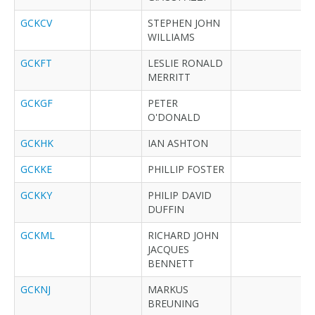
GCKCV
STEPHEN JOHN
WILLIAMS
GCKFT
LESLIE RONALD
MERRITT
GCKGF
PETER
O'DONALD
GCKHK
IAN ASHTON
GCKKE
PHILLIP FOSTER
GCKKY
PHILIP DAVID
DUFFIN
GCKML
RICHARD JOHN
JACQUES
BENNETT
GCKNJ
MARKUS
BREUNING