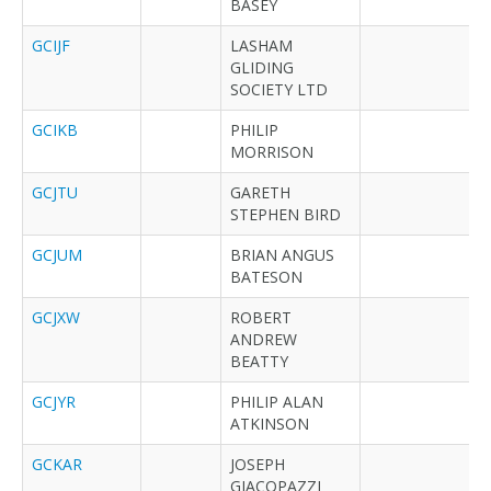
BASEY
GCIJF
LASHAM
GLIDING
SOCIETY LTD
GCIKB
PHILIP
MORRISON
GCJTU
GARETH
STEPHEN BIRD
GCJUM
BRIAN ANGUS
BATESON
GCJXW
ROBERT
ANDREW
BEATTY
GCJYR
PHILIP ALAN
ATKINSON
GCKAR
JOSEPH
GIACOPAZZI