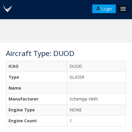
Login
FAQ's
Plans & Pricing
Terms of use
Aircraft Type: DUOD
Versions
ICAO
DUOD
API
Type
GLIDER
Name
Manufacturer
Schempp-Hirth
Engine Type
NONE
Engine Count
1