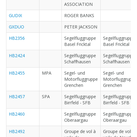
ASSOCIATION
GUDIX
ROGER BANKS
GXDUO
PETER JACKSON
HB2356
Segelfluggruppe
Segelfluggruppe
Basel Fricktal
Basel Fricktal
HB2424
Segelfluggruppe
Segelfluggruppe
Schaffhausen
Schaffhausen
HB2455
MPA
Segel- und
Segel- und
Motorfluggruppe
Motorfluggruppe
Grenchen
Grenchen
HB2457
SPA
Segelfluggruppe
Segelfluggruppe
Birrfeld - SFB
Birrfeld - SFB
HB2460
Segelfluggruppe
Segelfluggruppe
Oberaargau
Oberaargau
HB2492
Groupe de vol à
Groupe de vol à