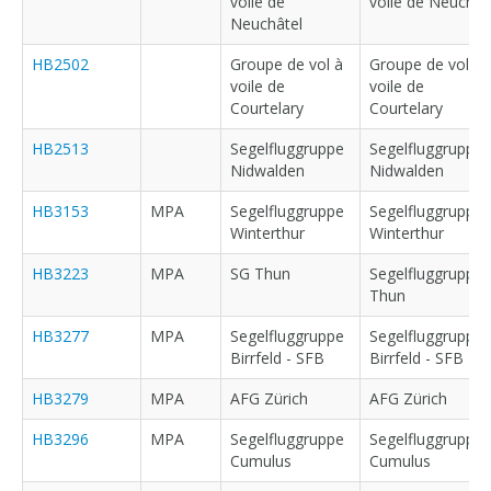
voile de
voile de Neuchât
Neuchâtel
HB2502
Groupe de vol à
Groupe de vol à
voile de
voile de
Courtelary
Courtelary
HB2513
Segelfluggruppe
Segelfluggruppe
Nidwalden
Nidwalden
HB3153
MPA
Segelfluggruppe
Segelfluggruppe
Winterthur
Winterthur
HB3223
MPA
SG Thun
Segelfluggruppe
Thun
HB3277
MPA
Segelfluggruppe
Segelfluggruppe
Birrfeld - SFB
Birrfeld - SFB
HB3279
MPA
AFG Zürich
AFG Zürich
HB3296
MPA
Segelfluggruppe
Segelfluggruppe
Cumulus
Cumulus