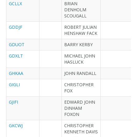
GCLLX
BRIAN
DENHOLM
SCOUGALL
GDDJF
ROBERT JULIAN
HENSHAW FACK
GDUOT
BARRY KERBY
GDXLT
MICHAEL JOHN
HASLUCK
GHKAA
JOHN RANDALL
GIGLI
CHRISTOPHER
FOX
GJIFI
EDWARD JOHN
DINHAM
FOXON
GKCWJ
CHRISTOPHER
KENNETH DAVIS